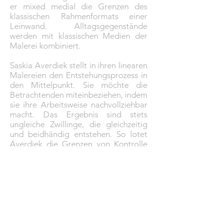
er mixed medial die Grenzen des
klassischen Rahmenformats einer
Leinwand. Alltagsgegenstände
werden mit klassischen Medien der
Malerei kombiniert.
Saskia Averdiek stellt in ihren linearen
Malereien den Entstehungsprozess in
den Mittelpunkt. Sie möchte die
Betrachtenden miteinbeziehen, indem
sie ihre Arbeitsweise nachvollziehbar
macht. Das Ergebnis sind stets
ungleiche Zwillinge, die gleichzeitig
und beidhändig entstehen. So lotet
Averdiek die Grenzen von Kontrolle
und Zufall aus und lädt ein, auch über
andere Polaritäten nachzudenken.
Saskia Averdiek
post@saskia-averdiek.de
www.saskia-averdiek.de