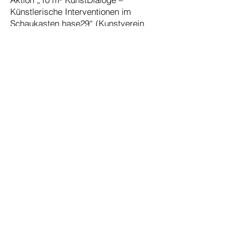
Künstlerische Interventionen im
Schaukasten hase29“ (Kunstverein
hase29)
Preisträger (1. Preis) im Wettbewerb
zur Wandgestaltung im
Studierendenzentrum der Universität
Osnabrück
Gruppenausstellung „NEUANFANG –
Vier aktuelle Positionen in Malerei
und Zeichnung“ in der Galerie im
Klinikum Osnabrück
2020
Gruppenausstellung „No Limit“ im
Berliner Carré (Kunstgalerie der